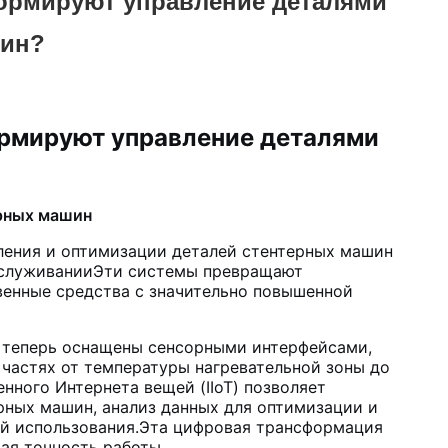
ормируют управление деталями
шин?
рмируют управление деталями
ерных машин
ения и оптимизации деталей стентерных машин
бслуживанииЭти системы превращают
енные средства с значительно повышенной
 теперь оснащены сенсорными интерфейсами,
частях от температуры нагревательной зоны до
ного Интернета вещей (IIoT) позволяет
рных машин, анализ данных для оптимизации и
ей использования.Эта цифровая трансформация
ая точность работы.