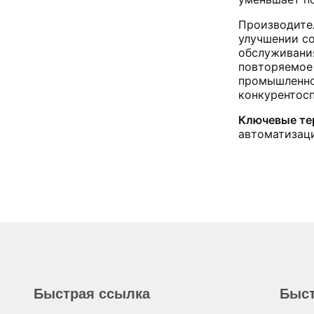
Производите
улучшении со
обслуживания
повторяемое
промышленно
конкурентос
Ключевые те
автоматизаци
Быстрая ссылка
Быст