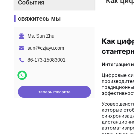
Как ци
События
свяжитесь мы
Ms. Sun Zhu
Как циф
sun@czjayu.com
стантер
86-173-15083001
Интеграция 
Цифровые си
производите
традиционны
теперь говорите
эффективнос
Усовершенст
которые ото
синхронизаци
дистанционно
автоматизир
уменьшает п