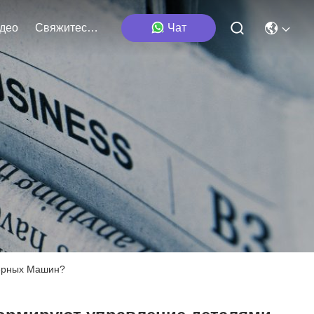
део
Свяжитесь Мы
Чат
ерных Машин?