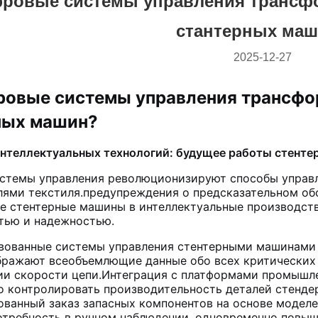
фровые системы управления трансф
стантерных ма
2025-12-27
ровые системы управления трансфо
ных машин?
интеллектуальных технологий: будущее работы стент
стемы управления революционизируют способы управл
лями текстиля.предупреждения о предсказательном о
е стентерные машины в интеллектуальные производств
тью и надежностью.
вованные системы управления стентерными машинами
бражают всеобъемлющие данные обо всех критических 
и скорости цепи.Интеграция с платформами промышлен
 контролировать производительность деталей стенде
ованный заказ запасных компонентов на основе модел
отребность в ручном наблюдении, одновременно повыш