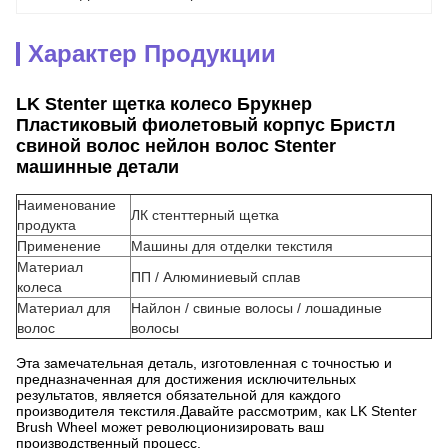
Характер Продукции
LK Stenter щетка колесо Брукнер
Пластиковый фиолетовый корпус Бристл
свиной волос нейлон волос Stenter
машинные детали
Наименование
ЛК стенттерный щетка
продукта
Применение
Машины для отделки текстиля
Материал
ПП / Алюминиевый сплав
колеса
Материал для
Найлон / свиные волосы / лошадиные
волос
волосы
Эта замечательная деталь, изготовленная с точностью и
предназначенная для достижения исключительных
результатов, является обязательной для каждого
производителя текстиля.Давайте рассмотрим, как LK Stenter
Brush Wheel может революционизировать ваш
производственный процесс.