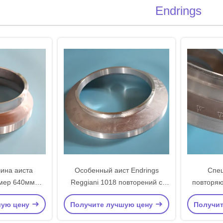
Endrings
ина аиста
Особенный аист Endrings
Спец
мер 640мм
Reggiani 1018 повторений с
повторя
ляет 725 820
экраном размера 1280
печ
шую цену
Получите лучшую цену
Получи
повторений