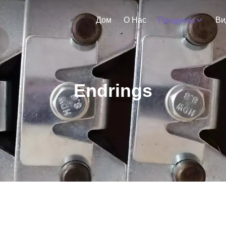
Дом
О Нас
Ви
Продукты
Endrings