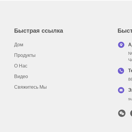
Быстрая ссылка
Быст
Дом
А
N
Продукты
Ч
О Нас
Т
Видео
8
Свяжитесь Мы
Э
s