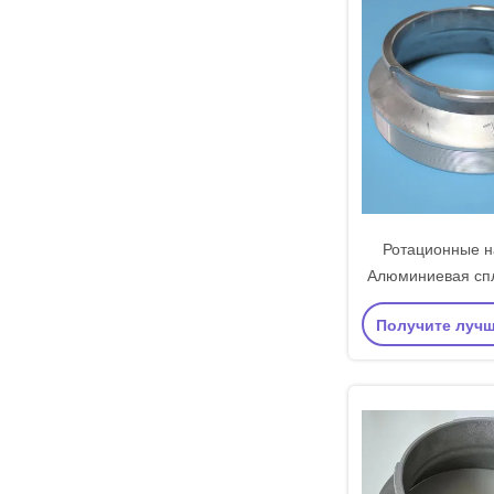
Ротационные н
Алюминиевая сп
640 914 819 10
Получите луч
применение печ