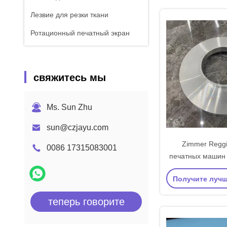
Лезвие для резки ткани
Ротационный печатный экран
свяжитесь мы
Ms. Sun Zhu
sun@czjayu.com
Zimmer Reggi
0086 17315083001
печатных машин
печать Ок
Получите луч
Специальный ст
Повторяющийся 
теперь говорите
спла