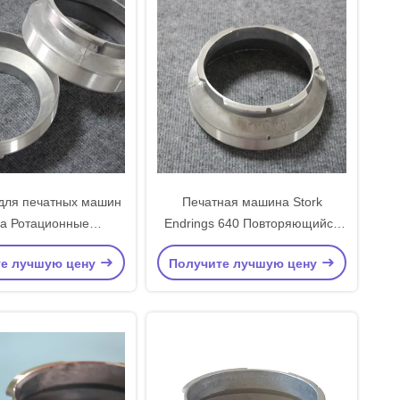
 для печатных машин
Печатная машина Stork
а Ротационные
Endrings 640 Повторяющийся
чники 640 819 914
алюминиевый материал
те лучшую цену
Получите лучшую цену
щийся алюминиевый
ал Готовые товары