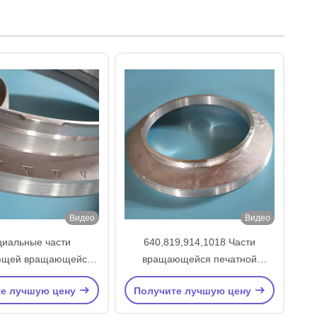
Видео
Видео
иальные части
640,819,914,1018 Части
ющей вращающейся
вращающейся печатной
атной машины
машины на заказ
те лучшую цену
Получите лучшую цену
Окончательные кольца
Алюминиевая сплав