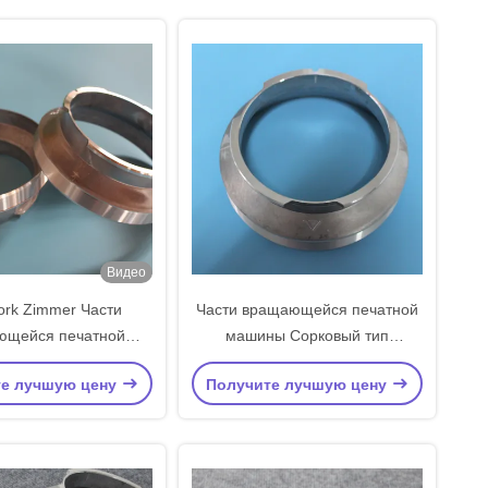
Специальное повторение
Видео
ork Zimmer Части
Части вращающейся печатной
ющейся печатной
машины Сорковый тип
 с концом 3 фута
Окончательные кольца
те лучшую цену
Получите лучшую цену
дартный размер
640/725/819 Повторять
вого сплава литья
индивидуальное повторять