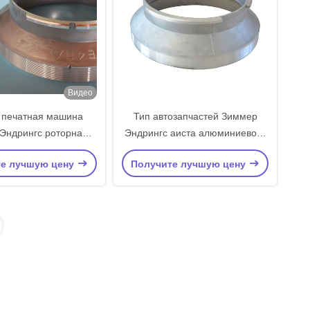
Видео
п печатная машина
Тип автозапчастей Зиммер
Эндрингс роторная
Эндрингс аиста алюминиевого
 алюминиевый сплав
сплава роторный 640
те лучшую цену
Получите лучшую цену