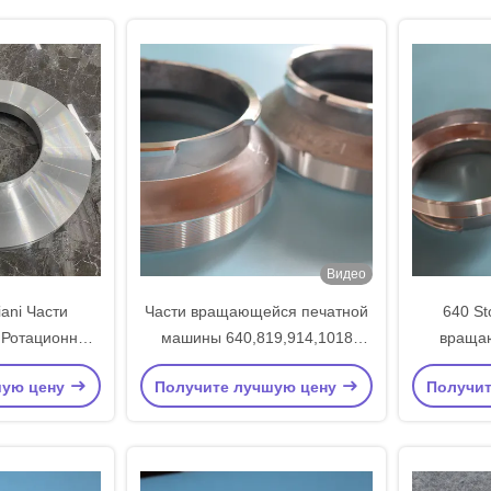
Видео
ani Части
Части вращающейся печатной
640 St
 Ротационная
машины 640,819,914,1018
враща
ончание
Повторяющийся размер Олень
машины
шую цену
Получите лучшую цену
Получи
андарт 1018
Стандартные вращающиеся
Стан
алюминиевый
конечные кольца Хорошее
Алюминие
в
качество