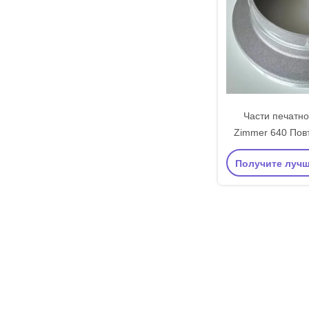
Части печатн
Zimmer 640 По
наконечники А
Получите луч
сплав Материал
высота