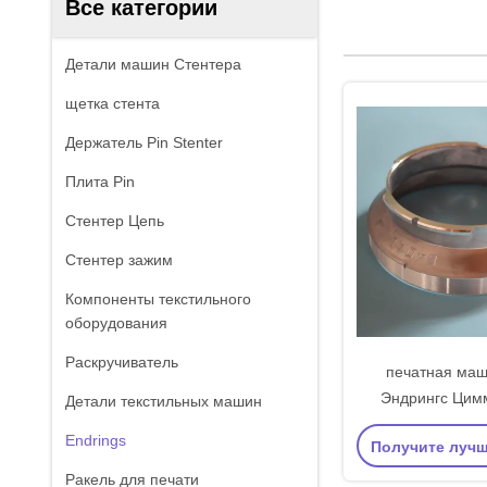
Все категории
Детали машин Стентера
щетка стента
Держатель Pin Stenter
Плита Pin
Стентер Цепь
Стентер зажим
Компоненты текстильного
оборудования
Раскручиватель
печатная маш
Эндрингс Цим
Детали текстильных машин
роторная разде
Endrings
Получите луч
914
Ракель для печати