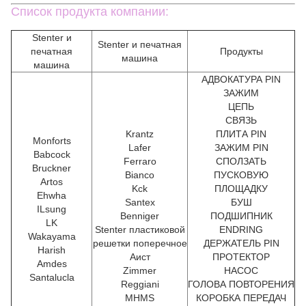
Список продукта компании:
Stenter и
Stenter и печатная
печатная
Продукты
машина
машина
АДВОКАТУРА PIN
ЗАЖИМ
ЦЕПЬ
СВЯЗЬ
Krantz
ПЛИТА PIN
Monforts
Lafer
ЗАЖИМ PIN
Babcock
Ferraro
СПОЛЗАТЬ
Bruckner
Bianco
ПУСКОВУЮ
Artos
Kck
ПЛОЩАДКУ
Ehwha
Santex
БУШ
ILsung
Benniger
ПОДШИПНИК
LK
Stenter пластиковой
ENDRING
Wakayama
решетки поперечное
ДЕРЖАТЕЛЬ PIN
Harish
Аист
ПРОТЕКТОР
Amdes
Zimmer
НАСОС
Santalucla
Reggiani
ГОЛОВА ПОВТОРЕНИЯ
MHMS
КОРОБКА ПЕРЕДАЧ