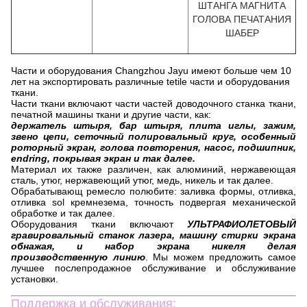
ШТАНГА МАГНИТА
ГОЛОВА ПЕЧАТАНИЯ
ШАБЕР
Части и оборудования Changzhou Jayu имеют больше чем 10
лет на экспортировать различные tetile части и оборудования
ткани.
Части ткани включают части частей доводочного станка ткани,
печатной машины ткани и другие части, как:
держатель штыря, бар штыря, плита иглы, зажим,
звено цепи, сеточный полировальный круг, особенный
роторный экран, голова повторения, насос, подшипник,
endring, покрывая экран и так далее.
Материал их также различен, как алюминий, нержавеющая
сталь, утюг, нержавеющий утюг, медь, никель и так далее.
Обрабатывающ ремесло полюбите: заливка формы, отливка,
отливка sol кремнезема, точность подвергая механической
обработке и так далее.
Оборудования ткани включают
УЛЬТРАФИОЛЕТОВЫЙ
гравировальный станок лазера, машину стирки экрана
обнажая, и набор экрана никеля делая
производственную линию
. Мы можем предложить самое
лучшее послепродажное обслуживание и обслуживание
установки.
Поддержка и обслуживания: