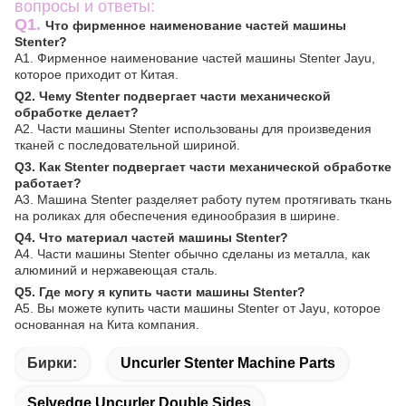
вопросы и ответы:
Q1.
Что фирменное наименование частей машины
Stenter?
A1. Фирменное наименование частей машины Stenter Jayu,
которое приходит от Китая.
Q2. Чему Stenter подвергает части механической
обработке делает?
A2. Части машины Stenter использованы для произведения
тканей с последовательной шириной.
Q3. Как Stenter подвергает части механической обработке
работает?
A3. Машина Stenter разделяет работу путем протягивать ткань
на роликах для обеспечения единообразия в ширине.
Q4. Что материал частей машины Stenter?
A4. Части машины Stenter обычно сделаны из металла, как
алюминий и нержавеющая сталь.
Q5. Где могу я купить части машины Stenter?
A5. Вы можете купить части машины Stenter от Jayu, которое
основанная на Кита компания.
Бирки:
Uncurler Stenter Machine Parts
Selvedge Uncurler Double Sides