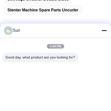
Stenter Machine Spare Parts Uncurler
Sun
Быстрый контакт
4:58 PM
Адрес:
Good day, what product are you looking for?
NO.55 XINSHENG ROAD, РАЙОН УЦЗИНЬ, ГОРОД
ЧАНЧЖОУ, ПРОВИНЦИЯ ЦЗЯНСУ
Телефон:
86-173-15083001
Электронная почта
sun@czjayu.com