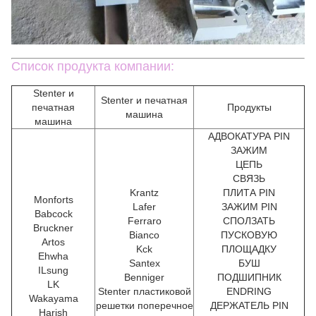
Список продукта компании:
Stenter и
Stenter и печатная
печатная
Продукты
машина
машина
АДВОКАТУРА PIN
ЗАЖИМ
ЦЕПЬ
СВЯЗЬ
Krantz
ПЛИТА PIN
Monforts
Lafer
ЗАЖИМ PIN
Babcock
Ferraro
СПОЛЗАТЬ
Bruckner
Bianco
ПУСКОВУЮ
Artos
Kck
ПЛОЩАДКУ
Ehwha
Santex
БУШ
ILsung
Benniger
ПОДШИПНИК
LK
Stenter пластиковой
ENDRING
Wakayama
решетки поперечное
ДЕРЖАТЕЛЬ PIN
Harish