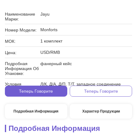
Наименование
Jayu
Марки:
Monforts
Номер Модели:
1 комплект
МОК:
USD/RMB
Цена:
Подробная
фанерный кейс
Информация Об
Упаковке:
Условия
Л/К, Д/А, Д/П, Т/Т, западное соединение
Оплаты:
Теперь Говорите
Теперь Говорите
Подробная Информация
Характер Продукции
Подробная Информация