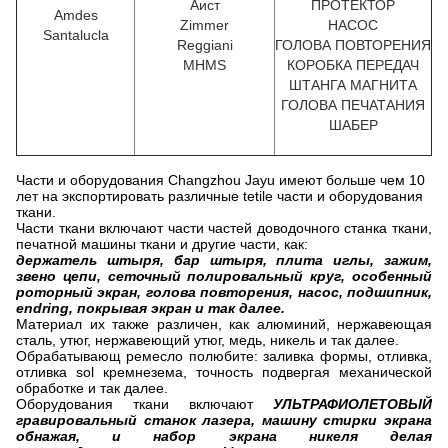
Аист
ПРОТЕКТОР
Amdes
Zimmer
НАСОС
Santalucla
Reggiani
ГОЛОВА ПОВТОРЕНИЯ
MHMS
КОРОБКА ПЕРЕДАЧ
ШТАНГА МАГНИТА
ГОЛОВА ПЕЧАТАНИЯ
ШАБЕР
Части и оборудования Changzhou Jayu имеют больше чем 10
лет на экспортировать различные tetile части и оборудования
ткани.
Части ткани включают части частей доводочного станка ткани,
печатной машины ткани и другие части, как:
держатель штыря, бар штыря, плита иглы, зажим,
звено цепи, сеточный полировальный круг, особенный
роторный экран, голова повторения, насос, подшипник,
endring, покрывая экран и так далее.
Материал их также различен, как алюминий, нержавеющая
сталь, утюг, нержавеющий утюг, медь, никель и так далее.
Обрабатывающ ремесло полюбите: заливка формы, отливка,
отливка sol кремнезема, точность подвергая механической
обработке и так далее.
Оборудования ткани включают
УЛЬТРАФИОЛЕТОВЫЙ
гравировальный станок лазера, машину стирки экрана
обнажая, и набор экрана никеля делая