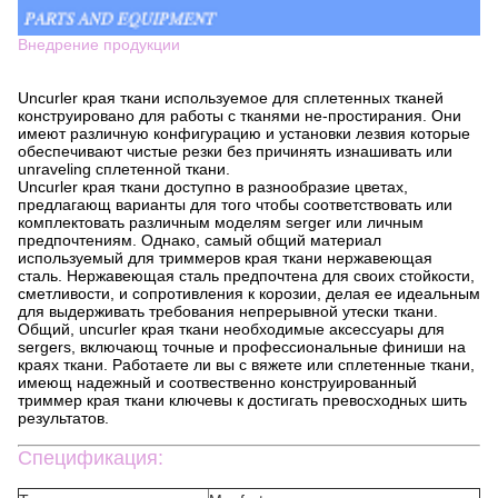
Внедрение продукции
Uncurler края ткани используемое для сплетенных тканей
конструировано для работы с тканями не-простирания. Они
имеют различную конфигурацию и установки лезвия которые
обеспечивают чистые резки без причинять изнашивать или
unraveling сплетенной ткани.
Uncurler края ткани доступно в разнообразие цветах,
предлагающ варианты для того чтобы соответствовать или
комплектовать различным моделям serger или личным
предпочтениям. Однако, самый общий материал
используемый для триммеров края ткани нержавеющая
сталь. Нержавеющая сталь предпочтена для своих стойкости,
сметливости, и сопротивления к корозии, делая ее идеальным
для выдерживать требования непрерывной утески ткани.
Общий, uncurler края ткани необходимые аксессуары для
sergers, включающ точные и профессиональные финиши на
краях ткани. Работаете ли вы с вяжете или сплетенные ткани,
имеющ надежный и соотвественно конструированный
триммер края ткани ключевы к достигать превосходных шить
результатов.
Спецификация: