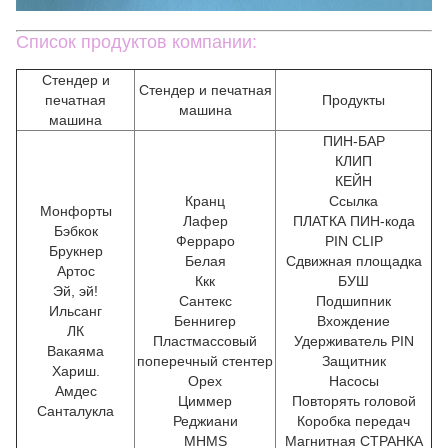
Список продуктов компании:
Стендер и
Стендер и печатная
печатная
Продукты
машина
машина
ПИН-БАР
КЛИП
КЕЙН
Кранц
Ссылка
Монфорты
Лафер
ПЛАТКА ПИН-кода
Бэбкок
Ферраро
PIN CLIP
Брукнер
Белая
Сдвижная площадка
Артос
Ккк
БУШ
Эй, эй!
Сантекс
Подшипник
Ильсанг
Беннигер
Вхождение
ЛК
Пластмассовый
Удерживатель PIN
Вакаяма
поперечный стентер
Защитник
Хариш.
Орех
Насосы
Амдес
Циммер
Повторять головой
Санталукла
Реджиани
Коробка передач
MHMS
Магнитная СТРАНКА