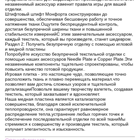
незаменимый аксессуар изменит правила игры для вашей
отделки.
Штифтовый штифт Монфорта сконструирован до
совершенства, обеспечивая бесшовную работу и точное
натяжение ткани.Ощутите беспрецедентный контроль,
достигая безупречной ширины ткани и повышенной
стабильности измеренийС этим замечательным аксессуаром,
каждый текстиль, который вы произведете, станет шедевром.
Раздел 2: Получить безупречную отделку с помощью игловой
и медной пластины
Попробуйте искусство безупречной текстильной отделки с
помощью наших аксессуаров Needle Plate и Copper Plate.Эти
незаменимые компоненты тщательно спроектированы, чтобы
повысить качество готовой продукции..
Игровая плитка - это настоящее чудо, позволяющее точно
расположить ткань и плавно перемещать материал.что
позволяет вам достичь сложных узоров и тщательной
детализацииПозвольте вашему творчеству взлететь, создавая
текстиль, который захватывает и вдохновляет.
Наша медная пластина является катализатором
совершенства, благодаря своей исключительной
теплопроводности, она гарантирует равномерное
распределение тепла,устранение любых горячих точек и
обеспечение последовательной отделки по всей тканиМы
стремимся к совершенству и производим текстиль, который
излучает элегантность и изысканность.