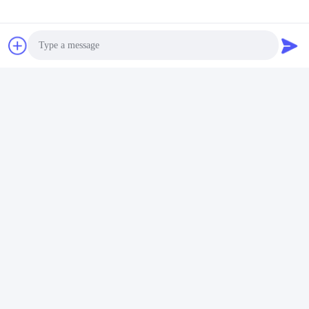
например, алюминия и нержавеющей стали.
Q5. Где я могу купить части для стентерных машин?
Вы можете купить Stenter Machine Parts у Jayu, китайской
компании.
Бирки:
Штифтовая Пластина Monfortz Stenter
Photo
Штифтовая Штанга Stenter С Никелированным По
Video Call
Штифтовая Штанга Stenter Из Нержавеющей Стали
Audio Call
Быстрый контакт
Адрес: