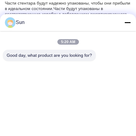
Части стентара будут надежно упакованы, чтобы они прибыли
в идеальном состоянии.Части будут упакованы в
соответствующую коробку с добавлением амортизирующего
материала, чтобы предотвратить повреждениеСписок
Sun
упаковки будет включен с пакетом, чтобы убедиться, что все
части учтены.
Все пакеты будут отслеживаться и застрахованы, чтобы
гарантировать безопасную доставку.но посылки обычно будут
5:20 AM
доставлены в течение 2-10 дней.
Good day, what product are you looking for?
Часто задаваемые вопросы
Q1. Каково торговое наименование стантерных деталей?
A1. Бренд Stenter Machine Parts - это Jayu, который
происходит из Китая.
Вопрос 2: Что делает Stenter Machine Parts?
А2. Стентерные машины используются для производства
тканей с постоянной шириной.
Вопрос 3: Как работает Stenter Machine Parts?
А3. Стентерные машины работают путем растяжения ткани на
роликах, чтобы обеспечить единообразие в ширине.
Вопрос 4. Какой материал используется для
изготовления деталей для стентерных машин?
A4. Части стантера обычно изготавливаются из металла,