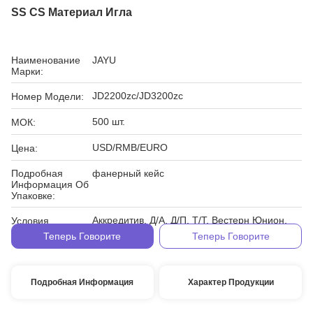
SS CS Материал Игла
Наименование
JAYU
Марки:
JD2200zc/JD3200zc
Номер Модели:
500 шт.
МОК:
USD/RMB/EURO
Цена:
Подробная
фанерный кейс
Информация Об
Упаковке:
Аккредитив, Д/А, Д/П, Т/Т, Вестерн Юнион,
Условия
МонейГрам
Оплаты:
Теперь Говорите
Теперь Говорите
Подробная Информация
Характер Продукции