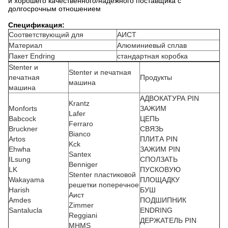
и хорошего качественного/надежного поставщика с
долгосрочным отношением
Спецификация:
Соответствующий для
АИСТ
Материал
Алюминиевый сплав
Пакет Endring
стандартная коробка
Stenter и
Stenter и печатная
печатная
Продукты
машина
машина
АДВОКАТУРА PIN
Krantz
Monforts
ЗАЖИМ
Lafer
Babcock
ЦЕПЬ
Ferraro
Bruckner
СВЯЗЬ
Bianco
Artos
ПЛИТА PIN
Kck
Ehwha
ЗАЖИМ PIN
Santex
ILsung
СПОЛЗАТЬ
Benniger
LK
ПУСКОВУЮ
Stenter пластиковой
Wakayama
ПЛОЩАДКУ
решетки поперечное
Harish
БУШ
Аист
Amdes
ПОДШИПНИК
Zimmer
Santalucla
ENDRING
Reggiani
ДЕРЖАТЕЛЬ PIN
MHMS