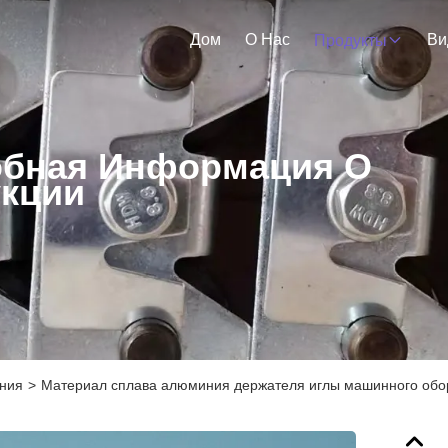
Дом
О Нас
Ви
Продукты
бная Информация О
кции
ания
>
Материал сплава алюминия держателя иглы машинного обору