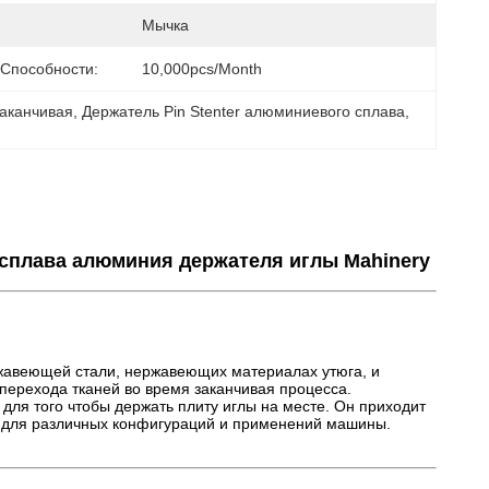
Мычка
 Способности:
10,000pcs/month
заканчивая
, 
Держатель Pin Stenter алюминиевого сплава
, 
л сплава алюминия держателя иглы Mahinery
ржавеющей стали, нержавеющих материалах утюга, и
перехода тканей во время заканчивая процесса.
для того чтобы держать плиту иглы на месте. Он приходит
сть для различных конфигураций и применений машины.