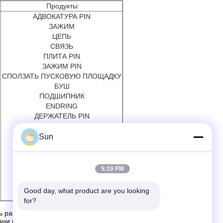
Продукты
АДВОКАТУРА PIN
ЗАЖИМ
ЦЕПЬ
СВЯЗЬ
ПЛИТА PIN
ЗАЖИМ PIN
СПОЛЗАТЬ ПУСКОВУЮ ПЛОЩАДКУ
БУШ
ПОДШИПНИК
ENDRING
ДЕРЖАТЕЛЬ PIN
ПРОТЕКТОР
НАСОС
Sun
ГОЛОВА ПОВТОРЕНИЯ
КОРОБКА ПЕРЕДАЧ
ШТАНГА МАГНИТА
5:19 PM
ГОЛОВА ПЕЧАТАНИЯ
ШАБЕР
Good day, what product are you looking 
for?
различные tetile части и оборудования ткани.
и и другие части, как: