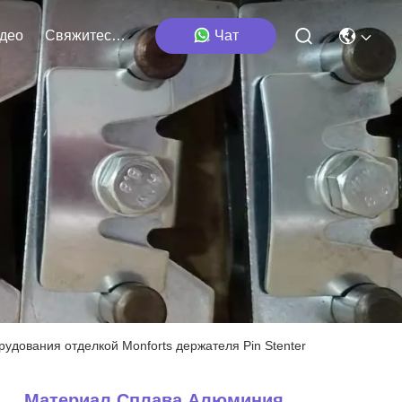
део
Свяжитесь Мы
Чат
дования отделкой Monforts держателя Pin Stenter
Материал Сплава Алюминия