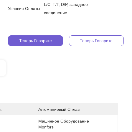
L/C, T/T, D/P, западное
Условия Оплаты:
соединение
Теперь Говорите
Теперь Говорите
:
Алюминиевый Сплав
Машинное Оборудование 
Monfors