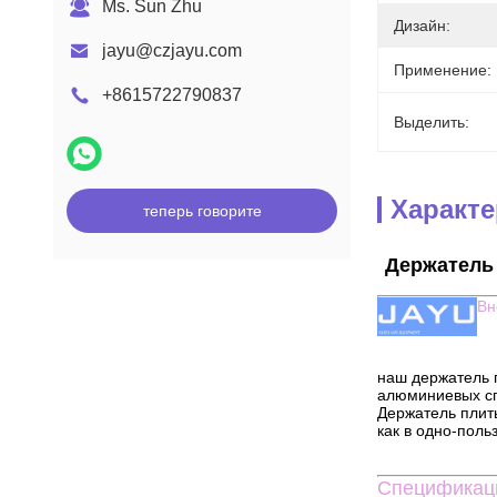
Ms. Sun Zhu
Дизайн:
jayu@czjayu.com
Применение:
+8615722790837
Выделить:
Характ
теперь говорите
Держатель 
Вн
наш держатель 
алюминиевых сп
Держатель плиты
как в одно-поль
Спецификац