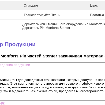
Стандарт
Цвет:
Транспортируйте Ткань
Поставка
Держатель иглы машинного оборудования Monforts 
Держатель Pin Monforts Stenter
ер Продукции
Monforts Pin частей Stenter заканчивая материа
едрение продукции
плиты иглы для доводочных станков ткани, который доступен в не
лава. Этот компонент конструирован для ровного и эффективного 
 иглы, компонент вводя в моду машины, конструирован безопасно 
зу, так и в двойного назначения стили, предлагая многосторонно
ия: