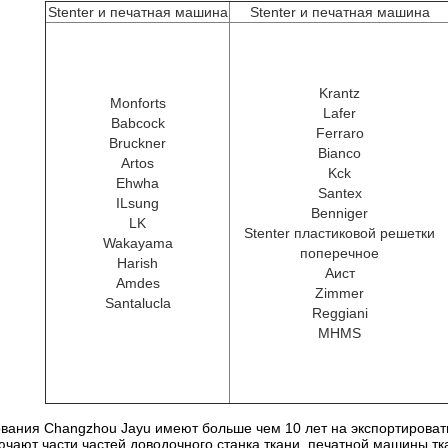
Stenter и печатная машина
Stenter и печатная машина
Krantz
Monforts
Lafer
Babcock
Ferraro
Bruckner
Bianco
Artos
Kck
Ehwha
Santex
ILsung
Benniger
LK
Stenter пластиковой решетки
Wakayama
поперечное
Harish
Аист
Amdes
Zimmer
Santalucla
Reggiani
MHMS
вания Changzhou Jayu имеют больше чем 10 лет на экспортировать 
ючают части частей доводочного станка ткани, печатной машины ткан