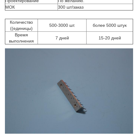
Проектирование
По желанию.
МОК
300 шт/заказ
Количество
500-3000 шт.
более 5000 штук
((единицы)
Время
7 дней
15-20 дней
выполнения