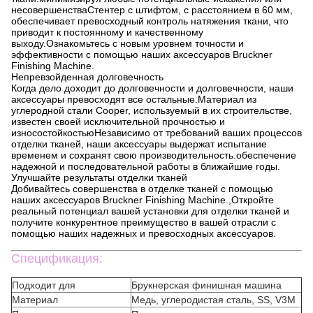
несовершенстваСтентер с штифтом, с расстоянием в 60 мм,
обеспечивает превосходный контроль натяжения ткани, что
приводит к постоянному и качественному
выходу.Ознакомьтесь с новым уровнем точности и
эффективности с помощью наших аксессуаров Bruckner
Finishing Machine.
Непревзойденная долговечность
Когда дело доходит до долговечности и долговечности, наши
аксессуары превосходят все остальные.Материал из
углеродной стали Cooper, используемый в их строительстве,
известен своей исключительной прочностью и
износостойкостьюНезависимо от требований ваших процессов
отделки тканей, наши аксессуары выдержат испытание
временем и сохранят свою производительность.обеспечение
надежной и последовательной работы в ближайшие годы.
Улучшайте результаты отделки тканей
Добивайтесь совершенства в отделке тканей с помощью
наших аксессуаров Bruckner Finishing Machine.,Откройте
реальный потенциал вашей установки для отделки тканей и
получите конкурентное преимущество в вашей отрасли с
помощью наших надежных и превосходных аксессуаров.
Спецификация:
Подходит для
Брукнерская финишная машина
Материал
Медь, углеродистая сталь, SS, V3M