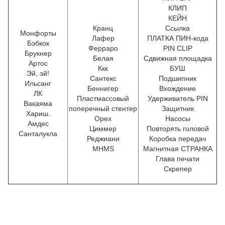
КЛИП
КЕЙН
Кранц
Ссылка
Монфорты
Лафер
ПЛАТКА ПИН-кода
Бэбкок
Ферраро
PIN CLIP
Брукнер
Белая
Сдвижная площадка
Артос
Ккк
БУШ
Эй, эй!
Сантекс
Подшипник
Ильсанг
Беннигер
Вхождение
ЛК
Пластмассовый
Удерживатель PIN
Вакаяма
поперечный стентер
Защитник
Хариш.
Орех
Насосы
Амдес
Циммер
Повторять головой
Санталукла
Реджиани
Коробка передач
Р
MHMS
Магнитная СТРАНКА
е
Глава печати
з
у
Скрепер
л
ь
т
а
т
ы
о