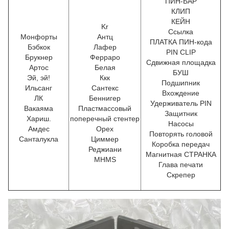
ПИН-БАР
КЛИП
КЕЙН
Kr
Ссылка
Монфорты
Антц
ПЛАТКА ПИН-кода
Бэбкок
Лафер
PIN CLIP
Брукнер
Ферраро
Сдвижная площадка
Артос
Белая
БУШ
Эй, эй!
Ккк
Подшипник
Ильсанг
Сантекс
Вхождение
ЛК
Беннигер
Удерживатель PIN
Вакаяма
Пластмассовый
Защитник
Хариш.
поперечный стентер
Насосы
Амдес
Орех
Повторять головой
Санталукла
Циммер
Коробка передач
Реджиани
Магнитная СТРАНКА
MHMS
Глава печати
Скрепер